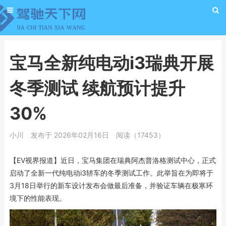
宝马全新纯电动i3瑞典开展
冬季测试 续航预计提升
30%
小川
发布于 2026年02月16日
阅读（17453）
【EV视界报道】近日，宝马集团在瑞典阿杰普洛格测试中心，正式
启动了全新一代纯电动i3轿车的冬季测试工作。此举旨在为即将于
3月18日举行的新车设计发布会做最后准备，并验证车辆在极寒环
境下的性能表现。