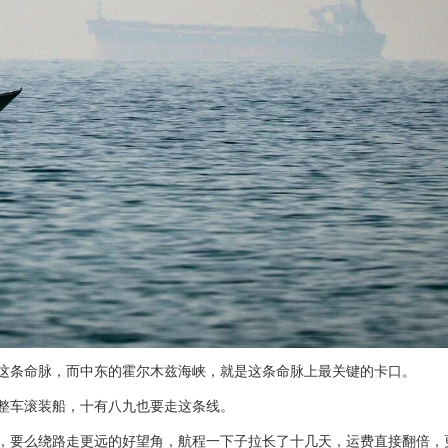
这条命脉，而中东的霍尔木兹海峡，就是这条命脉上最关键的卡口。
整车滚装船，十有八九也要走这条线。
，要么绕路走更远的好望角，航程一下子拉长了十几天，运费直接翻倍，