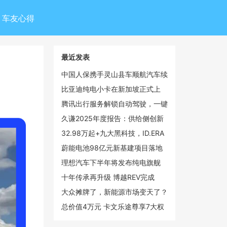
车友心得
最近发表
中国人保携手灵山县车顺航汽车续
保团购会
比亚迪纯电小卡在新加坡正式上
市，乘商市场双线领跑
腾讯出行服务解锁自动驾驶，一键
呼叫文远知行Robotaxi
久谦2025年度报告：供给侧创新
驱动手持智能影像市场倍增，大疆
32.98万起+九大黑科技，ID.ERA
以55%份额领跑全球
9X开始改合资的剧本了
蔚能电池98亿元新基建项目落地
武汉光谷，蔚来加码湖北新能源布
理想汽车下半年将发布纯电旗舰
局
SUV i9 覆盖20-50万元价格带
十年传承再升级 博越REV完成
100℃温差挑战彰显硬核增程实力
大众摊牌了，新能源市场变天了？
总价值4万元 卡文乐途尊享7大权
益效能大礼包上线