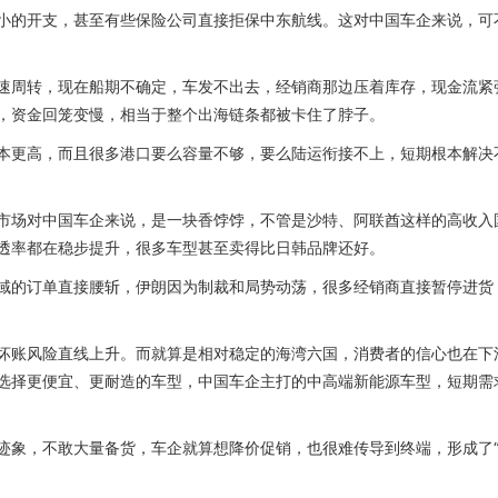
小的开支，甚至有些保险公司直接拒保中东航线。这对中国车企来说，可
速周转，现在船期不确定，车发不出去，经销商那边压着库存，现金流紧
，资金回笼变慢，相当于整个出海链条都被卡住了脖子。
本更高，而且很多港口要么容量不够，要么陆运衔接不上，短期根本解决
市场对中国车企来说，是一块香饽饽，不管是沙特、阿联酋这样的高收入
透率都在稳步提升，很多车型甚至卖得比日韩品牌还好。
域的订单直接腰斩，伊朗因为制裁和局势动荡，很多经销商直接暂停进货
坏账风险直线上升。而就算是相对稳定的海湾六国，消费者的信心也在下
选择更便宜、更耐造的车型，中国车企主打的中高端新能源车型，短期需
迹象，不敢大量备货，车企就算想降价促销，也很难传导到终端，形成了