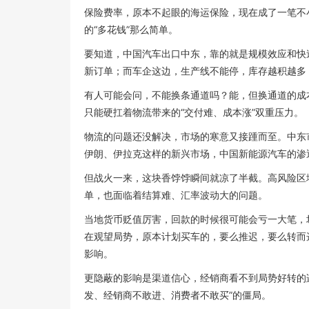
保险费率，原本不起眼的海运保险，现在成了一笔不
的“多花钱”那么简单。
要知道，中国汽车出口中东，靠的就是规模效应和快
新订单；而车企这边，生产线不能停，库存越积越多
有人可能会问，不能换条通道吗？能，但换通道的成
只能硬扛着物流带来的“交付难、成本涨”双重压力。
物流的问题还没解决，市场的寒意又接踵而至。中东
伊朗、伊拉克这样的新兴市场，中国新能源汽车的渗
但战火一来，这块香饽饽瞬间就凉了半截。高风险区
单，也面临着结算难、汇率波动大的问题。
当地货币贬值厉害，回款的时候很可能会亏一大笔，
在观望局势，原本计划买车的，要么推迟，要么转而
影响。
更隐蔽的影响是渠道信心，经销商看不到局势好转的
发、经销商不敢进、消费者不敢买”的僵局。