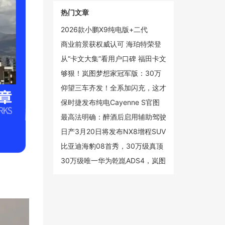
热门文章
2026款小鹏X9纯电版+二代
VLA，小鹏真正的“大杀器”
商业前景获权威认可 海珀特荣登
2025创新未来独角兽榜单
从“卡文大集”看用户口碑 福田卡文
汽车新春跑出真实力
够狠！岚图梦想家冠军版：30万
级的价格，百万级的智能和安全
仰望三车齐发！全系加闪充，这才
是高端电动
保时捷发布纯电Cayenne S官图
起售价约88.4万元
最高法明确：醉酒后启用辅助驾驶
仍构成危险驾驶罪
日产3月20日将发布NX8增程SUV
定位20万级中大型市场
比亚迪海豹08首秀，30万级真顶
流？
30万级唯一华为乾崑ADS4，岚图
梦想家冠军版限量上市，售30.99
万