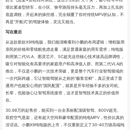
堪比紧凑型轿车，在小区、狭窄路段掉头毫无压力，再加上扎实的
底盘调校，开起来的操控感，完全颠覆了你对传统MPV的认知，不
再是“开船式”的驾驶体验，灵活又稳当。
写在最后
从这款新款X9纯电版，我们能清晰看到小鹏的布局逻辑：增程版用
亲民的价格和零续航焦虑走量，满足普通家庭的用车需求；纯电版
则用第二代VLA、图灵芯片、5C超充这些核心技术拔高品牌调性，
吸引对智能化有高要求的家庭用户和高净值人群。而第二代VLA的
推出，不仅是小鹏的一次技术突破，更是整个汽车行业智驾领域的
一次代际跨越，它让智能驾驶从之前的“极客尝鲜”，真正变成了普
通用户也能安心用的“国民配置”，就算是开车经验不多的女司机、
长辈，也能放心让智驾系统接管，这才是智驾技术真正的价值所
在。
30.98万的起售价，能买到一台全系标配顶级智驾、800V超充、
双腔空气悬架，还有超大空间和豪华配置的纯电MPV，性价比真的
没话说。小鹏X9纯电版的上市，不仅重新定义了30-40万级高端纯