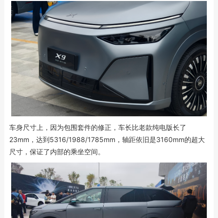
车身尺寸上，因为包围套件的修正，车长比老款纯电版长了
23mm，达到5316/1988/1785mm，轴距依旧是3160mm的超大
尺寸，保证了内部的乘坐空间。