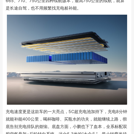
665、710、750公里四种续航版本，最高750公里的续航，就算
是长途自驾，也不用频繁找充电桩补能。
充电速度更是这款车的一大亮点，5C超充电池加持下，充电8分钟
就能补能400公里，喝杯咖啡、买瓶水的功夫，就能继续上路，彻
底告别充电排队的烦恼。底盘方面，小鹏也下了血本，全系标配双
腔空气悬架+后轮转向系统，这台5.3米的“大个头”，最小转弯半径