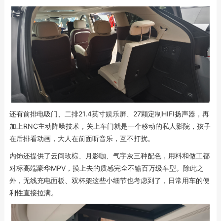
还有前排电吸门、二排21.4英寸娱乐屏、27颗定制HIFI扬声器，再
加上RNC主动降噪技术，关上车门就是一个移动的私人影院，孩子
在后排看动画，大人在前面听音乐，互不打扰。
内饰还提供了云间玫棕、月影咖、气宇灰三种配色，用料和做工都
对标高端豪华MPV，摸上去的质感完全不输百万级车型。除此之
外，无线充电面板、双杯架这些小细节也考虑到了，日常用车的便
利性直接拉满。