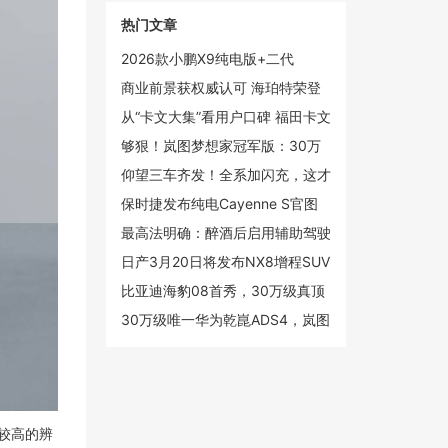
热门文章
2026款小鹏X9纯电版+二代
VLA，小鹏真正的“大杀器”
商业前景获权威认可 海珀特荣登
2025创新未来独角兽榜单
从“卡文大集”看用户口碑 福田卡文
汽车新春跑出真实力
够狠！岚图梦想家冠军版：30万
级的价格，百万级的智能和安全
仰望三车齐发！全系加闪充，这才
是高端电动
保时捷发布纯电Cayenne S官图
起售价约88.4万元
最高法明确：醉酒后启用辅助驾驶
仍构成危险驾驶罪
日产3月20日将发布NX8增程SUV
定位20万级中大型市场
比亚迪海豹08首秀，30万级真顶
流？
30万级唯一华为乾崑ADS4，岚图
梦想家冠军版限量上市，售30.99
万
较高的辨