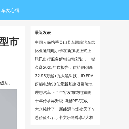
车友心得
最近发表
大型市
中国人保携手灵山县车顺航汽车续
保团购会
比亚迪纯电小卡在新加坡正式上
市，乘商市场双线领跑
腾讯出行服务解锁自动驾驶，一键
呼叫文远知行Robotaxi
久谦2025年度报告：供给侧创新
驱动手持智能影像市场倍增，大疆
32.98万起+九大黑科技，ID.ERA
以55%份额领跑全球
9X开始改合资的剧本了
元级别。
蔚能电池98亿元新基建项目落地
武汉光谷，蔚来加码湖北新能源布
理想汽车下半年将发布纯电旗舰
局
SUV i9 覆盖20-50万元价格带
十年传承再升级 博越REV完成
100℃温差挑战彰显硬核增程实力
大众摊牌了，新能源市场变天了？
总价值4万元 卡文乐途尊享7大权
益效能大礼包上线