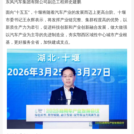
东风汽车集团有限公司副总工程师史建鹏
面向“十五五”，十堰将随着汽车产业的发展而迈上更高台阶。十堰
市委书记王永辉表示，将发挥产业链完整、集群程度高的优势，以
新质生产力为牵引，促进科技创新和产业创新融合发展，做大做强
以汽车产业为主导的先进制造业，夯实鄂西区域性中心城市产业根
基，更好服务全省，加快建成支点。