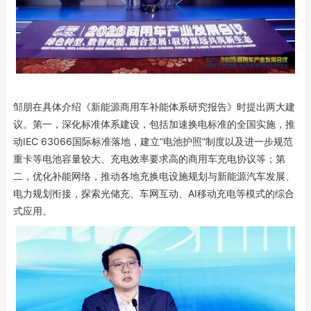
邹朋在具体介绍《新能源商用车补能体系研究报告》时提出两大建
议。第一，深化标准体系建设，包括加速换电标准的全国实施，推
动IEC 63066国际标准落地，建立“电池护照”制度以及进一步规范
重卡等电池容量较大、充电效率要求高的商用车充电协议等；第
二，优化补能网络，推动各地充换电设施规划与新能源汽车发展、
电力规划衔接，探索光储充、车网互动、AI移动充电等模式的综合
式应用。