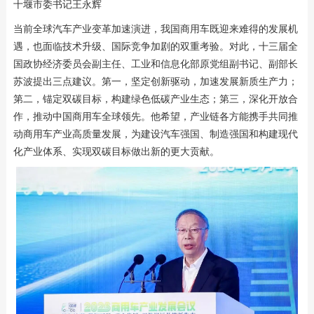
十堰市委书记王永辉
当前全球汽车产业变革加速演进，我国商用车既迎来难得的发展机
遇，也面临技术升级、国际竞争加剧的双重考验。对此，十三届全
国政协经济委员会副主任、工业和信息化部原党组副书记、副部长
苏波提出三点建议。第一，坚定创新驱动，加速发展新质生产力；
第二，锚定双碳目标，构建绿色低碳产业生态；第三，深化开放合
作，推动中国商用车全球领先。他希望，产业链各方能携手共同推
动商用车产业高质量发展，为建设汽车强国、制造强国和构建现代
化产业体系、实现双碳目标做出新的更大贡献。