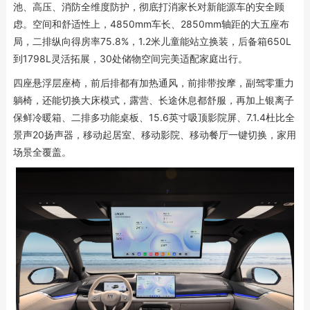
池、高压、消防全维度防护，彻底打消家长对新能源车的安全顾
虑。空间和舒适性上，4850mm车长、2850mm轴距的大五座布
局，二排纵向得房率75.8%，1.2米儿童能站立换装，后备箱650L
到1798L灵活拓展，30处储物空间完美适配家庭出行。
四座悬浮层座椅，前后排都有加热通风，前排带按摩，副驾零重力
躺椅，还能切换大床模式，露营、长途休息都舒服，再加上银离子
保鲜冷暖箱、二排多功能桌板、15.6英寸吸顶影院屏、7.1.4杜比全
景声20扬声器，移动起居室、移动影院、移动餐厅一键切换，家用
场景全覆盖。