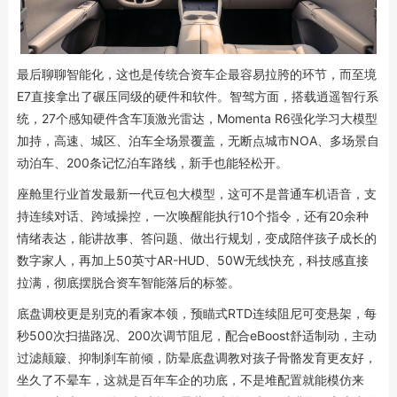
最后聊聊智能化，这也是传统合资车企最容易拉胯的环节，而至境
E7直接拿出了碾压同级的硬件和软件。智驾方面，搭载逍遥智行系
统，27个感知硬件含车顶激光雷达，Momenta R6强化学习大模型
加持，高速、城区、泊车全场景覆盖，无断点城市NOA、多场景自
动泊车、200条记忆泊车路线，新手也能轻松开。
座舱里行业首发最新一代豆包大模型，这可不是普通车机语音，支
持连续对话、跨域操控，一次唤醒能执行10个指令，还有20余种
情绪表达，能讲故事、答问题、做出行规划，变成陪伴孩子成长的
数字家人，再加上50英寸AR-HUD、50W无线快充，科技感直接
拉满，彻底摆脱合资车智能落后的标签。
底盘调校更是别克的看家本领，预瞄式RTD连续阻尼可变悬架，每
秒500次扫描路况、200次调节阻尼，配合eBoost舒适制动，主动
过滤颠簸、抑制刹车前倾，防晕底盘调教对孩子骨骼发育更友好，
坐久了不晕车，这就是百年车企的功底，不是堆配置就能模仿来