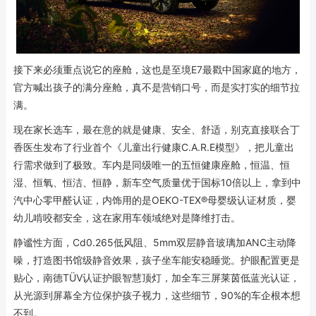
接下来必须重点说它的座舱，这也是至境E7最戳中国家庭的地方，
官方喊出孩子的满分座舱，真不是营销口号，而是实打实的细节拉
满。
现在家长选车，最在意的就是健康、安全、舒适，别克直接联合丁
香医生发布了行业首个《儿童出行健康C.A.R.E模型》，把儿童出
行需求做到了极致。车内是同级唯一的五恒健康座舱，恒温、恒
湿、恒氧、恒洁、恒静，新车空气质量优于国标10倍以上，拿到中
汽中心零甲醛认证，内饰用的是OEKO-TEX®母婴级认证材质，婴
幼儿啃咬都安全，这在家用车领域绝对是降维打击。
静谧性方面，Cd0.265低风阻、5mm双层静音玻璃加ANC主动降
噪，打造图书馆级静音效果，孩子坐车能安稳睡觉。护眼配置更是
贴心，南德TÜV认证护眼智慧顶灯，加全车三屏莱茵低蓝光认证，
从光源到屏幕全方位保护孩子视力，这些细节，90%的车企根本想
不到。