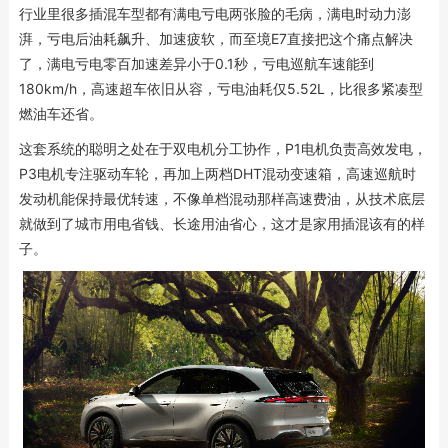
行业里很多插混车型都有满电亏电两张脸的毛病，满电时动力澎
湃，亏电后油耗飙升、加速疲软，而至境E7直接把这个痛点解决
了，满电亏电零百加速差异小于0.1秒，亏电巡航车速能到
180km/h，高速超车依旧从容，亏电油耗仅5.52L，比很多紧凑型
燃油车还省。
这套系统的聪明之处在于双电机分工协作，P1电机负责高效发电，
P3电机专注驱动车轮，再加上两档DHT混动变速箱，高速巡航时
发动机能保持最优转速，不像单档混动那样高速费油，从技术底层
就做到了城市用电省钱、长途用油省心，这才是家用插混该有的样
子。