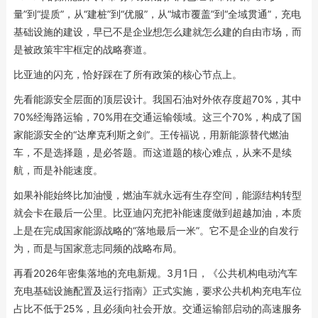
量”到“提质”，从“建桩”到“优服”，从“城市覆盖”到“全域贯通”，充电
基础设施的建设，早已不是企业想怎么建就怎么建的自由市场，而
是被政策牢牢框定的战略赛道。
比亚迪的闪充，恰好踩在了所有政策的核心节点上。
先看能源安全层面的顶层设计。我国石油对外依存度超70%，其中
70%经海路运输，70%用在交通运输领域。这三个70%，构成了国
家能源安全的“达摩克利斯之剑”。王传福说，用新能源替代燃油
车，不是选择题，是必答题。而这道题的核心难点，从来不是续
航，而是补能速度。
如果补能始终比加油慢，燃油车就永远有生存空间，能源结构转型
就会卡在最后一公里。比亚迪闪充把补能速度做到超越加油，本质
上是在完成国家能源战略的“落地最后一米”。它不是企业的自发行
为，而是与国家意志同频的战略布局。
再看2026年密集落地的充电新规。3月1日，《公共机构电动汽车
充电基础设施配置及运行指南》正式实施，要求公共机构充电车位
占比不低于25%，且必须向社会开放。交通运输部启动的高速服务