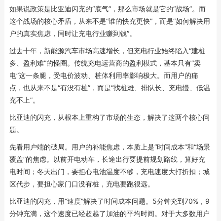
如果说政策是比亚迪闪充的“底气”，那么市场就是它的“战场”。而
这个战场的核心矛盾，从来不是“谁的快充更快”，而是“如何解决用
户的真实焦虑，同时让充电行业赚到钱”。
过去十年，新能源汽车市场高速增长，但充电行业始终陷入“建桩
多、盈利难”的怪圈。传统充电运营商的盈利模式，基本只有“卖
电”这一条腿，受电价波动、桩体利用率影响极大。而用户的痛
点，也从来不是“有没有桩”，而是“找桩难、排队长、充电慢、低温
充不上”。
比亚迪的闪充，从根本上重构了市场的生态，解决了这两个核心问
题。
先看用户端的破局。用户的补能焦虑，本质上是“时间成本”和“场景
覆盖”的焦虑。以前开电动车，长途出行要提前规划路线，算好充
电时间；冬天出门，要担心电池温度不够，充电速度大打折扣；城
区代步，要担心家门口没有桩，充电要跑很远。
比亚迪的闪充，用“速度”解决了时间成本问题。5分钟充到70%，9
分钟充满，这个速度已经超越了加油的平均时间。对于大多数用户