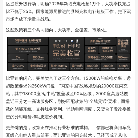
区提质升级行动，明确2026年新增充电枪超1万个，大功率快充占
比不低于25%。国家能源局推进的县域充换电补短板工作，把下沉
市场当成了增量主战场。
这些政策有三个共同指向，大功率、全覆盖、市场化。
比亚迪的闪充，完美契合了这三个方向。1500kW的单枪功率，远
超政策要求的250kW门槛；“闪充中国”战略规划的20000座闪充
站，其中18000座“站中站”覆盖城区90%区域，2000座高速站覆
盖近三分之一高速服务区，刚好匹配政策的“全域贯通”要求；而搭
载的储能系统，支持峰谷套利、辅助电网调度，又契合了发改委推
进的分时电价和动态定价机制。
更关键的是，政策正在推动行业标准的重构。工信部已将商用车兆
瓦级充电纳入重点部署，而比亚迪的闪充技术，已经形成了从电