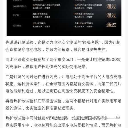
先说说针刺试验，这是动力电池安全测试的“终极考题”，因为针刺
会直接刺穿电池电芯，导致内部短路，最容易引发热失控。
而比亚迪这次还特意加了两个难度buff：一是先让电池完成500次
闪充循环，模拟用户长期快充的实际使用场景。
二是针刺的同时还在进行闪充，让电池处于高压平台的大电流充电
状态。这种测试条件，在全球范围内都是首次尝试，而第二代刀片
电池能顺利通过，足以证明它在高压快充状态下的安全稳定性。
再看热扩散试验和底部撞击试验，这两个都是针对用户实际用车场
景的测试，比实验室的标准更贴近现实。
热扩散试验中同时触发4节电池短路，难度比新国标高得多——毕
竟实际用车中，电池包可能会出现多电芯受损的情况，而无热扩散