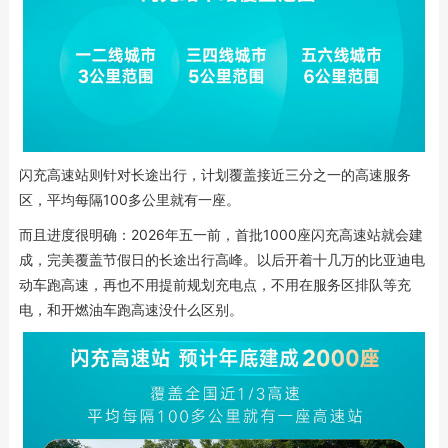
闪充高速站则针对长途出行，计划覆盖接近三分之一的高速服务
区，平均每隔100多公里就有一座。
而且进度很明确：2026年五一前，首批1000座闪充高速站就会建
成，完美覆盖节假日的长途出行高峰。以后开着十几万的比亚迪电
动车跑高速，再也不用提前规划充电点，不用在服务区排队等充
电，和开燃油车跑高速没什么区别。