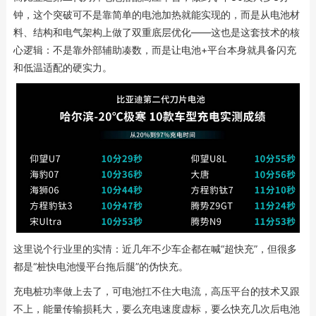
钟，这个突破可不是靠简单的电池加热就能实现的，而是从电池材
料、结构和电气架构上做了双重底层优化——这也是这套技术的核
心逻辑：不是靠外部辅助凑数，而是让电池+平台本身就具备闪充
和低温适配的硬实力。
这里说个行业里的实情：近几年不少车企都在喊“超快充”，但很多
都是“桩快电池慢平台拖后腿”的伪快充。
充电桩功率做上去了，可电池扛不住大电流，高压平台的技术又跟
不上，能量传输损耗大，要么充电速度虚标，要么快充几次后电池