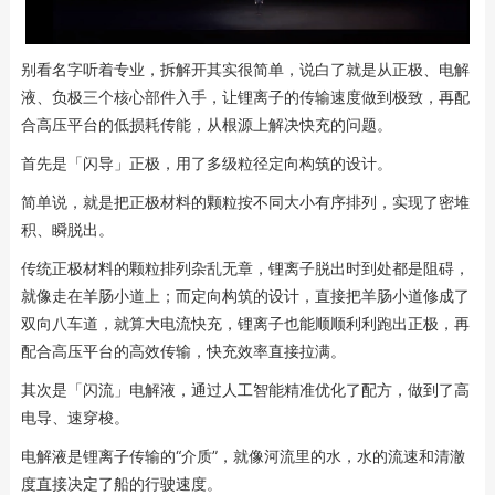
别看名字听着专业，拆解开其实很简单，说白了就是从正极、电解
液、负极三个核心部件入手，让锂离子的传输速度做到极致，再配
合高压平台的低损耗传能，从根源上解决快充的问题。
首先是「闪导」正极，用了多级粒径定向构筑的设计。
简单说，就是把正极材料的颗粒按不同大小有序排列，实现了密堆
积、瞬脱出。
传统正极材料的颗粒排列杂乱无章，锂离子脱出时到处都是阻碍，
就像走在羊肠小道上；而定向构筑的设计，直接把羊肠小道修成了
双向八车道，就算大电流快充，锂离子也能顺顺利利跑出正极，再
配合高压平台的高效传输，快充效率直接拉满。
其次是「闪流」电解液，通过人工智能精准优化了配方，做到了高
电导、速穿梭。
电解液是锂离子传输的“介质”，就像河流里的水，水的流速和清澈
度直接决定了船的行驶速度。