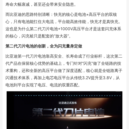
寿命大幅衰减，甚至还会带来安全隐患。
而比亚迪的思路特别清晰：快充的核心是电池+高压平台的双核
心，只有电池能扛住大电流，平台能高效传能，快充才是真快充。
这也是为什么第二代刀片电池+1000V高压平台才是这套闪充体系
的核心，闪充桩只是配套的“放大器”。
第二代刀片电池的创新，全为闪充量身定做
比亚迪第一代刀片电池靠高安全、长寿命成了行业标杆，这次第二
代产品在保留核心优势的基础上，专门针对“闪充”做了全链路的技
术重构，还和全新的高压平台做了深度适配，核心就是全链路离子
闪通技术体系，再加上电芯电压平台从传统3.2V提升至3.8V，从
电池到平台实现了电压、电流的双重匹配。