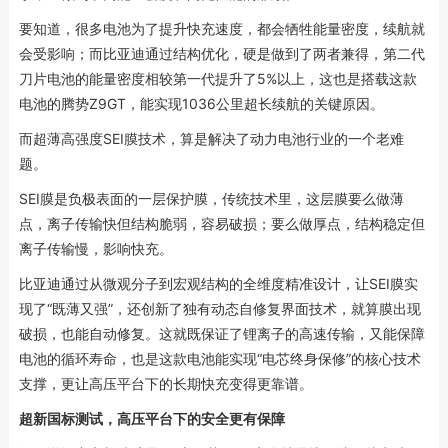
要知道，很多电池为了提升快充速度，都会牺牲能量密度，续航就
会受影响；而比亚迪通过结构优化，硬是做到了两者兼得，第二代
刀片电池的能量密度相较第一代提升了5%以上，这也是搭载这款
电池的腾势Z9GT，能实现1036公里超长续航的关键原因。
而超薄高强度SEI膜技术，算是解决了动力电池行业的一个老难
题。
SEI膜是负极表面的一层保护膜，传统技术里，这层膜要么做薄
点，离子传输快但结构脆弱，容易破损；要么做厚点，结构稳定但
离子传输慢，影响快充。
比亚迪通过从微观分子到宏观结构的全维度精准设计，让SEI膜实
现了“既薄又强”，还创新了独有动态自修复界面技术，就算膜出现
破损，也能自动修复。这就既保证了锂离子的高速传输，又能保障
电池的循环寿命，也是这款电池能实现“电芯终身保修”的核心技术
支撑，更让高压平台下的长期快充变得更靠谱。
超新国标测试，高压平台下的安全更有保障