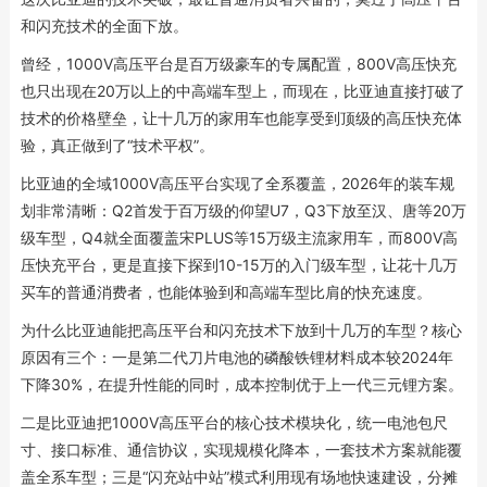
和闪充技术的全面下放。
曾经，1000V高压平台是百万级豪车的专属配置，800V高压快充
也只出现在20万以上的中高端车型上，而现在，比亚迪直接打破了
技术的价格壁垒，让十几万的家用车也能享受到顶级的高压快充体
验，真正做到了“技术平权”。
比亚迪的全域1000V高压平台实现了全系覆盖，2026年的装车规
划非常清晰：Q2首发于百万级的仰望U7，Q3下放至汉、唐等20万
级车型，Q4就全面覆盖宋PLUS等15万级主流家用车，而800V高
压快充平台，更是直接下探到10-15万的入门级车型，让花十几万
买车的普通消费者，也能体验到和高端车型比肩的快充速度。
为什么比亚迪能把高压平台和闪充技术下放到十几万的车型？核心
原因有三个：一是第二代刀片电池的磷酸铁锂材料成本较2024年
下降30%，在提升性能的同时，成本控制优于上一代三元锂方案。
二是比亚迪把1000V高压平台的核心技术模块化，统一电池包尺
寸、接口标准、通信协议，实现规模化降本，一套技术方案就能覆
盖全系车型；三是“闪充站中站”模式利用现有场地快速建设，分摊