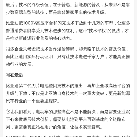
最后，技术的终极价值，在于普惠。新能源的普及，从来都不是靠
少数高端车型的炫技，而是靠普通家用车的技术升级。
比亚迪把1000V高压平台和闪充技术下放到十几万的车型，让更多
普通消费者能享受到技术进步的红利，这种“技术平权”的做法，才
是推动新能源行业普及的核心动力。
很多企业只考虑把技术当作溢价筹码，却忽略了技术的普及价值，
而比亚迪用实际行动证明，只有让技术走进千家万户，才能真正推
动行业的发展。
写在最后
比亚迪第二代刀片电池暨闪充技术的推出，再加上全域高压平台的
升级与下放，不仅是比亚迪自身技术的一次重大突破，更是新能源
汽车行业的一个重要里程碑。
它让我们看到，电动车的那些痛点不是不能解决，而是需要企业沉
下心来做底层技术创新，需要从电池到平台再到基建的全链路布
局，更需要真正站在用户的角度，让技术实现普惠。