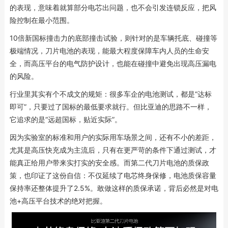
的表现，意味着就算部分电芯出问题，也不会引发连锁反应，把风
险控制在最小范围。
10倍新国标撞击力的底部撞击试验，则针对的是车辆托底、碰撞等
极端情况，刀片电池的表现，能最大程度保障车内人员的生命安
全，而高压平台的电气防护设计，也能在碰撞中避免出现高压漏电
的风险。
行业里其实有个不成文的规矩：很多车企的电池测试，都是“达标
即可”，只要过了国标的最低要求就行。但比亚迪的思路不一样，
它追求的是“远超国标，贴近实际”。
因为实验室的标准和用户的实际用车场景之间，还有不小的差距，
尤其是高压快充成为主流后，只有在更严苛的条件下通过测试，才
能真正给用户带来实打实的安全感。而第二代刀片电池的质保政
策，也印证了这份自信：不仅延续了电芯终身保修，电池质保容量
保持率还整体提升了2.5%。敢做这样的质保承诺，背后必然是对电
池+高压平台技术的绝对把握。