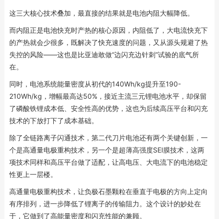
这三大核心技术叠加，最直接的结果就是电池内阻大幅降低。
而内阻正是电池快充时产热的核心原因，内阻低了，大电流快充下
的产热就会少很多，既解决了快充速度的问题，又从源头规避了热
失控的风险——这也是比亚迪敢做“边闪充边针刺”试验的底气所
在。
同时，电池系统能量密度从初代的140Wh/kg提升至190-
210Wh/kg，增幅最高达50%，接近主流三元锂电池水平，却保留
了磷酸铁锂成本低、安全性高的优势，这也为后续高压平台和闪充
技术的下放打下了成本基础。
除了全链路离子闪通技术，第二代刀片电池还有两个关键创新，一
个是高通量电极重构技术，另一个是超薄高强度SEI膜技术，这两
项技术同样和高压平台做了适配，让高电压、大电流下的电池稳定
性更上一层楼。
高通量电极重构技术，让负极石墨颗粒在垂直于电极的方向上定向
有序排列，进一步降低了锂离子的传输阻力。这个设计的妙处在
于，它做到了高能量密度和闪充性能的兼顾。