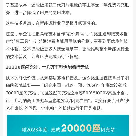
了基建成本，还能让搭载二代刀片电池的车主享受一年免费闪充服
务，进一步降低了用户的使用成本。
这种技术普惠，在新能源行业里是极具颠覆性的。
过去，车企往往把高端技术当作“溢价筹码”，而比亚迪却把技术当
作“普惠工具”，让普通消费者能用更低的价格，享受到更优质的技
术体验。这不仅能让更多人接受电动车，更能推动整个新能源行业
的技术普及，让高压快充成为行业标配。
20000座闪充站，十几万车型也能畅行无忧
技术的终极价值，从来都是落地和普及。这次比亚迪直接拿出了明
确的落地规划——「闪充中国」战略，预计2026年年底建设落成
20000座闪充站，而且这些闪充站全兼容800V/1000V高压平台，
让十几万的高压快充车型也能实现“闪充自由”，直接解决了用户“快
充桩难找”的问题，让电动车的长途出行不再是难题。