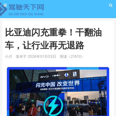
比亚迪闪充重拳！干翻油
车，让行业再无退路
小川
发布于 2026年01月03日
阅读（21610）