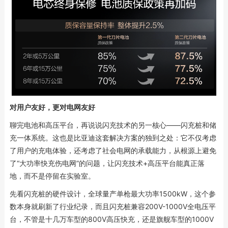
对用户友好，更对电网友好
聊完电池和高压平台，再说说闪充技术的另一核心——闪充桩和储
充一体系统。这也是比亚迪这套解决方案的独到之处：它不仅考虑
了用户的充电体验，还考虑了社会电网的承载能力，从根源上避免
了“大功率快充伤电网”的问题，让闪充技术+高压平台能真正落
地，而不是停留在实验室。
先看闪充桩的硬件设计，全球量产单枪最大功率1500kW，这个参
数本身就刷新了行业纪录，而且闪充桩兼容200V-1000V全电压平
台，不管是十几万车型的800V高压快充，还是旗舰车型的1000V