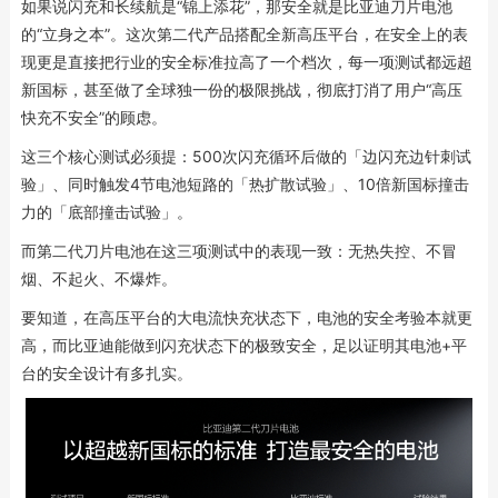
如果说闪充和长续航是“锦上添花”，那安全就是比亚迪刀片电池
的“立身之本”。这次第二代产品搭配全新高压平台，在安全上的表
现更是直接把行业的安全标准拉高了一个档次，每一项测试都远超
新国标，甚至做了全球独一份的极限挑战，彻底打消了用户“高压
快充不安全”的顾虑。
这三个核心测试必须提：500次闪充循环后做的「边闪充边针刺试
验」、同时触发4节电池短路的「热扩散试验」、10倍新国标撞击
力的「底部撞击试验」。
而第二代刀片电池在这三项测试中的表现一致：无热失控、不冒
烟、不起火、不爆炸。
要知道，在高压平台的大电流快充状态下，电池的安全考验本就更
高，而比亚迪能做到闪充状态下的极致安全，足以证明其电池+平
台的安全设计有多扎实。