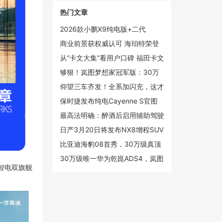
热门文章
2026款小鹏X9纯电版+二代
VLA，小鹏真正的“大杀器”
商业前景获权威认可 海珀特荣登
2025创新未来独角兽榜单
从“卡文大集”看用户口碑 福田卡文
汽车新春跑出真实力
够狠！岚图梦想家冠军版：30万
级的价格，百万级的智能和安全
仰望三车齐发！全系加闪充，这才
是高端电动
保时捷发布纯电Cayenne S官图
起售价约88.4万元
最高法明确：醉酒后启用辅助驾驶
仍构成危险驾驶罪
日产3月20日将发布NX8增程SUV
定位20万级中大型市场
比亚迪海豹08首秀，30万级真顶
流？
30万级唯一华为乾崑ADS4，岚图
，智电双旗舰
梦想家冠军版限量上市，售30.99
万