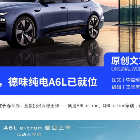
举办，直接扔出两张王牌——奥迪A6L e-tron、Q6L e-tron家族