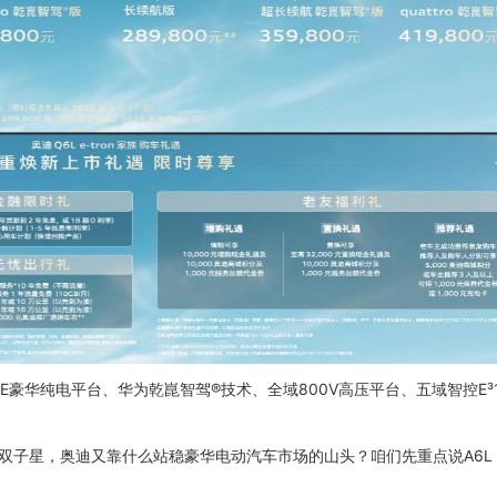
豪华纯电平台、华为乾崑智驾®技术、全域800V高压平台、五域智控E³1
智电旗舰双子星，奥迪又靠什么站稳豪华电动汽车市场的山头？咱们先重点说A6L e-