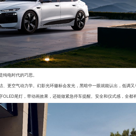
节全是纯电时代的巧思。
洁、更空气动力学。幻影光环徽标会发光，黑暗中一眼就能认出，低调又
字OLED尾灯，带动画效果，还能做紧急停车提醒。安全和仪式感，全都