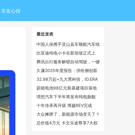
车友心得
最近发表
中国人保携手灵山县车顺航汽车续
保团购会
比亚迪纯电小卡在新加坡正式上
市，乘商市场双线领跑
腾讯出行服务解锁自动驾驶，一键
呼叫文远知行Robotaxi
久谦2025年度报告：供给侧创新
驱动手持智能影像市场倍增，大疆
32.98万起+九大黑科技，ID.ERA
以55%份额领跑全球
9X开始改合资的剧本了
蔚能电池98亿元新基建项目落地
武汉光谷，蔚来加码湖北新能源布
理想汽车下半年将发布纯电旗舰
局
SUV i9 覆盖20-50万元价格带
十年传承再升级 博越REV完成
100℃温差挑战彰显硬核增程实力
大众摊牌了，新能源市场变天了？
总价值4万元 卡文乐途尊享7大权
益效能大礼包上线