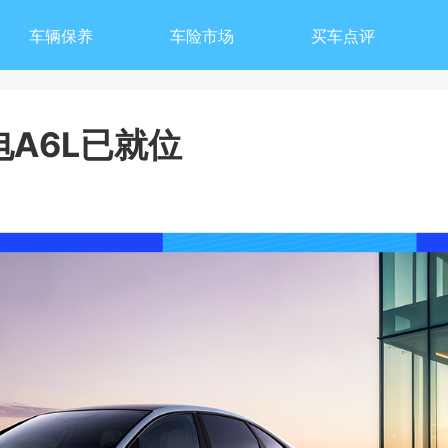
车辆保养
车险市场
买车点评
A6L已就位