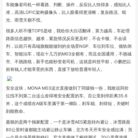
车能像老司机一样看路、判断、操作，反应比人快得多，感知比人
准，高清LOFIC架构摄像头，比人眼看得更清晰，复杂路况、暗
光、雨雪天都不慌。
很多人听不懂TOPS是啥，我给你大白话翻译，算力越高，车处理
路面信息越快、越准，紧急情况反应更及时，不会卡顿、不会误
判，以前只有高端旗舰能做到的全场景NGP、车位到车位、循轨倒
车、智能泊车，现在十几万的M03全都有，而且全国通用，不挑城
市、不挑路线，新手也能秒变老司机，这就是科技平权，小鹏把以
前有钱人才能享受的东西，直接下放给普通年轻人。
安全这块，MONA M03这次直接做到了同级独一份，我敢说同价
位找不到第二台这么舍得堆安全配置的车。百公里刹停距离35.6
米，这个成绩在A级车里属于第一梯队，刹车稳、刹得短，关键时
刻能救命。
最狠的是两个独家配置，一个是冰雪AES紧急转向避让，冰雪路面
80公里时速都能主动避让静止车辆，北方冬天开车安全感拉满；另
一个是全场景爆胎稳行，官方直接做了极端测试，70公里弯道爆