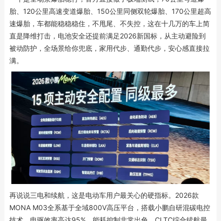
胎、120公里高速变道爆胎、150公里同侧双轮爆胎、170公里超高
速爆胎，车都能稳稳稳住，不甩尾、不失控，这在十几万的车上简
直是降维打击，电池安全还提前满足2026新国标，从主动避险到
被动防护，全场景给你兜底，家用代步、通勤代步，安心感直接拉
满。
再说说三电和续航，这是电动车用户最关心的硬指标。2026款
MONA M03全系基于全域800V高压平台，搭载小鹏自研混碳电控
技术，电驱效率高达95%，能耗控制非常出色，CLTC综合续航最