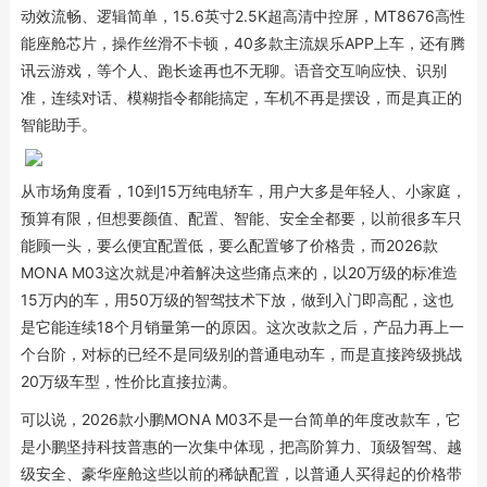
动效流畅、逻辑简单，15.6英寸2.5K超高清中控屏，MT8676高性
能座舱芯片，操作丝滑不卡顿，40多款主流娱乐APP上车，还有腾
讯云游戏，等个人、跑长途再也不无聊。语音交互响应快、识别
准，连续对话、模糊指令都能搞定，车机不再是摆设，而是真正的
智能助手。
从市场角度看，10到15万纯电轿车，用户大多是年轻人、小家庭，
预算有限，但想要颜值、配置、智能、安全全都要，以前很多车只
能顾一头，要么便宜配置低，要么配置够了价格贵，而2026款
MONA M03这次就是冲着解决这些痛点来的，以20万级的标准造
15万内的车，用50万级的智驾技术下放，做到入门即高配，这也
是它能连续18个月销量第一的原因。这次改款之后，产品力再上一
个台阶，对标的已经不是同级别的普通电动车，而是直接跨级挑战
20万级车型，性价比直接拉满。
可以说，2026款小鹏MONA M03不是一台简单的年度改款车，它
是小鹏坚持科技普惠的一次集中体现，把高阶算力、顶级智驾、越
级安全、豪华座舱这些以前的稀缺配置，以普通人买得起的价格带