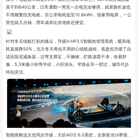
高干到640公里，日常通勤一周充一次电完全够用，就算跑长途也
不用频繁找充电桩。百公里电耗低至10.8kWh，按家用电算，一公
里也就几分钱，用车成本比坐地铁还便宜。
针对冬天续航打折的痛点，升级X-HP3.5智能热管理系统，暖风电
耗直接降50%，北方冬天再也不用担心续航崩掉。底盘也升级了自
适应阻尼减振器，过弯支撑足，不侧倾，烂路滤震干净，坐着舒
服，5.3米最小转弯半径，小区掉头、窄路会车一把过，城市代步
特别灵活。
智能座舱这次也同步升级，天玑AIOS 6.0系统，全新驭光UI界面，