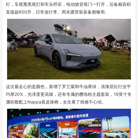
灯，车尾熏黑尾灯和车头呼应，电动掀背尾门一打开，后备厢容积
直接超600升，日常放行李、周末露营装装备都够用。
这次最走心的是颜色，新增了罗兰紫和牛油果绿，清漆层比行业平
均厚20%，光泽度更高级，还有专属的樱珞粉主题套装，19英寸专
属轮毂配上Nappa真皮座椅，女生看了很难不心动。