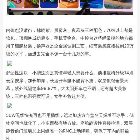
内饰也没敷衍，拂晓紫、晨雾灰、夜幕灰三种配色，70%以上都是
软包，顶棚换成仿麂皮，手机置物台、中控台这些经常摸的地方都
用了细腻材质，扬声器是全金属蚀刻工艺，细节质感直接拉到20万
级的水平，坐进去完全不像一台十几万的车。
舒适性这块，小鹏这次是真懂年轻人想要什么。前排座椅升级14点
云朵按摩，加长加厚，长途开车腰不酸背不痛，双层镀银全景天
幕，紫外线隔绝率99.97%，大太阳开车也不晒，还有超大美妆
镜，三档色温亮度可调，女生补妆超方便。
50W无线快充再也不用插线，运动加热方向盘冬天握着不冰手，储
物空间也优化了，小东西都有地方放。座舱静谧性直接拉满，双层
静音前门玻璃加上同级唯一的RNC主动降噪，确保了车内的静谧
性。