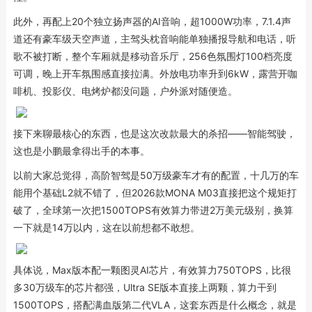
此外，再配上20个独立扬声器的AI音响，超1000W功率，7.1.4声
道还有豪车级天空声道，主驾头枕音响能单独播报导航和电话，听
歌不被打断，整个车厢就是移动音乐厅，256色氛围灯100档亮度
可调，晚上开车氛围感直接拉满。外放电功率升到6kW，露营开咖
啡机、投影仪、电烤炉都没问题，户外派对随便造。
接下来聊最核心的东西，也是这次改款最大的杀招——智能驾驶，
这也是小鹏最拿得出手的本事。
以前大家总觉得，高阶智驾是50万级豪车才有的配置，十几万的车
能用个基础L2就不错了，但2026款MONA M03直接把这个规矩打
破了，全球第一次把1500TOPS有效算力带进2万美元级别，换算
一下就是14万以内，这在以前想都不敢想。
具体说，Max版本配一颗图灵AI芯片，有效算力750TOPS，比很
多30万级车的芯片都强，Ultra SE版本直接上两颗，算力干到
1500TOPS，搭配满血版第二代VLA，这套东西是什么概念，就是