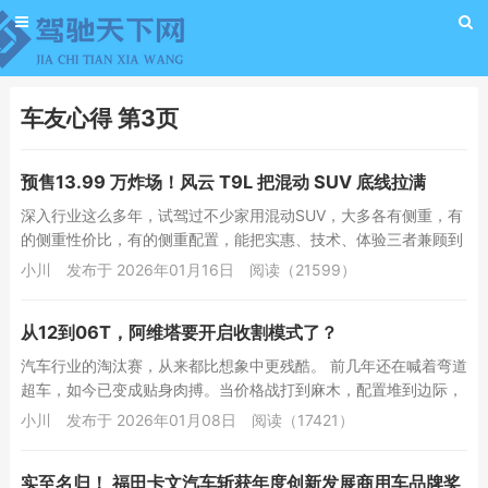
车友心得 第3页
预售13.99 万炸场！风云 T9L 把混动 SUV 底线拉满
深入行业这么多年，试驾过不少家用混动SUV，大多各有侧重，有
的侧重性价比，有的侧重配置，能把实惠、技术、体验三者兼顾到
位的，并不算多。直到奇瑞风云之夜推出风...
小川
发布于 2026年01月16日
阅读（21599）
从12到06T，阿维塔要开启收割模式了？
汽车行业的淘汰赛，从来都比想象中更残酷。 前几年还在喊着弯道
超车，如今已变成贴身肉搏。当价格战打到麻木，配置堆到边际，
消费者真正想要的是什么？不是更低的价...
小川
发布于 2026年01月08日
阅读（17421）
实至名归！ 福田卡文汽车斩获年度创新发展商用车品牌奖