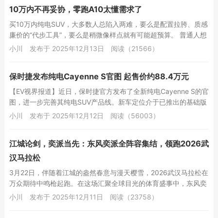
10万内不再妥协，零跑A10太懂需求了
买10万内纯电SUV，大多数人总陷入两难，要么是配置拉胯、质感
廉价的“代步工具”，要么是稍微像样点就有可能超预算。 普通人想
要一台兼顾家用、智能、质感的车...
小川
发布于 2025年12月13日
阅读（21566）
保时捷发布纯电Cayenne S官图 起售价约88.4万元
【EV视界报道】近日，保时捷官方发布了全新纯电Cayenne S的官
图，进一步完善其纯电SUV产品线。新车定位介于已推出的基础版
与Turbo版之间，起售价为12...
小川
发布于 2025年12月12日
阅读（56003）
江城论剑，奕派当先：东风奕派全阵容集结，领跑2026武
汉马拉松
3月22日，伴随着江城的盎然春意与漫天樱雪，2026武汉马拉松在
万众期待中鸣枪起跑。在这场汇聚全球目光的体育盛事中，东风奕
派作为官方赞助商及“官方唯一指定用车”...
小川
发布于 2025年12月11日
阅读（23758）