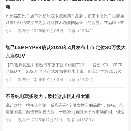
项
作为福田汽车旗下的新能源专属商用车品牌，福田卡文汽车自诞生
以来始终始秉持成为新能源技术领先国际企业的愿景。在品牌正式
发布的3年多时间，已成功构建完成微型、轻型、...
小川
发布于 2026年01月05日
阅读（13941）
智己LS9 HYPER确认2026年4月发布上市 定位30万级大
六座SUV
【EV视界报道】智己汽车旗下技术旗舰车型——智己LS9 HYPER
已确认将于2026年4月正式发布并同步上市。新车定位为30万级
大六座高端SUV，将搭载行业领先...
小川
发布于 2026年01月03日
阅读（14322）
不卷纯电玩多动力，欧拉这步棋走得太狠
说起欧拉，很多人的第一反应还是“专做女性车的品牌”，好猫、芭
蕾猫的复古颜值曾圈粉无数，一度冲到新能源细分市场前列。但这
两年欧拉悄悄“换路子”，不再反复强调“...
小川
发布于 2025年12月21日
阅读（41589）