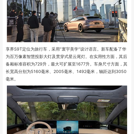
享界S9T定位为旅行车，采用"寰宇美学"设计语言。新车配备了华
为百万像素智慧投影大灯及贯穿式星云尾灯。在实用性方面，其后
备厢标准容积为729升，最大可扩展至1677升。车身尺寸方面，其
长宽高分别为5160毫米、2005毫米、1492毫米，轴距达到3050
毫米。