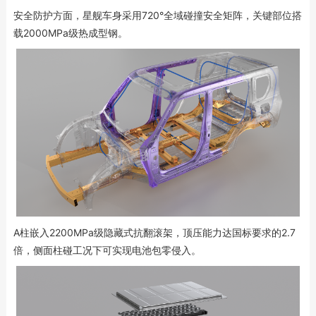
安全防护方面，星舰车身采用720°全域碰撞安全矩阵，关键部位搭
载2000MPa级热成型钢。
A柱嵌入2200MPa级隐藏式抗翻滚架，顶压能力达国标要求的2.7
倍，侧面柱碰工况下可实现电池包零侵入。