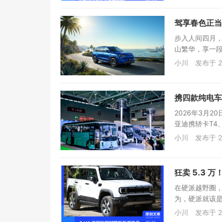
驾享春色正当
步入人间四月
山繁华，享一段
小川
发布于 2
携四款纯电车
2026年3月
亚迪携轿卡T4、
小川
发布于 2
狂卖 5.3 
在硬派越野圈，
为，硬派就该是
小川
发布于 2