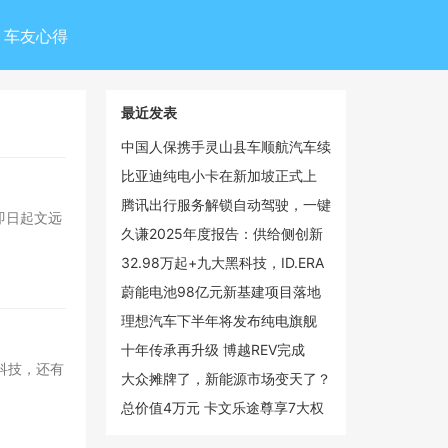
车友心得
最近发表
中国人保携手灵山县车顺航汽车续
保团购会
比亚迪纯电小卡在新加坡正式上
市，乘商市场双线领跑
腾讯出行服务解锁自动驾驶，一键
即日起文远
呼叫文远知行Robotaxi
久谦2025年度报告：供给侧创新
驱动手持智能影像市场倍增，大疆
32.98万起+九大黑科技，ID.ERA
以55%份额领跑全球
9X开始改合资的剧本了
蔚能电池98亿元新基建项目落地
武汉光谷，蔚来加码湖北新能源布
理想汽车下半年将发布纯电旗舰
局
SUV i9 覆盖20-50万元价格带
十年传承再升级 博越REV完成
黑科技，还有
100℃温差挑战彰显硬核增程实力
大众摊牌了，新能源市场变天了？
总价值4万元 卡文乐途尊享7大权
益效能大礼包上线