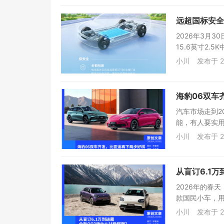
远超国标安全
2026年3月
15.6英寸2.
小川
发布于 2
海豹06双车
汽车市场走到2
能，有人要实用
小川
发布于 2
从盲订6.1
2026年的春
款国民小车，用
小川
发布于 2