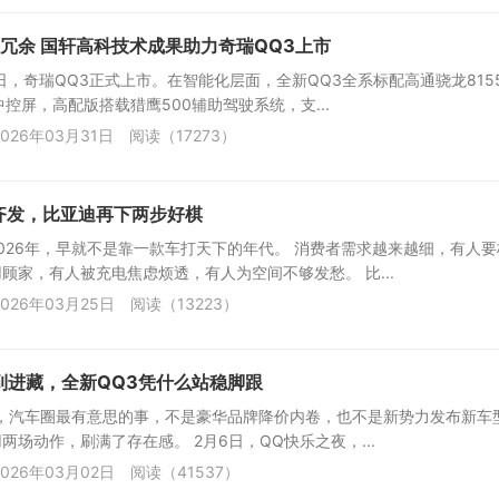
冗余 国轩高科技术成果助力奇瑞QQ3上市
30日，奇瑞QQ3正式上市。在智能化层面，全新QQ3全系标配高通骁龙815
5K中控屏，高配版搭载猎鹰500辅助驾驶系统，支...
026年03月31日
阅读（17273）
齐发，比亚迪再下两步好棋
026年，早就不是靠一款车打天下的年代。 消费者需求越来越细，有人
顾家，有人被充电焦虑烦透，有人为空间不够发愁。 比...
026年03月25日
阅读（13223）
万到进藏，全新QQ3凭什么站稳脚跟
天，汽车圈最有意思的事，不是豪华品牌降价内卷，也不是新势力发布新车
两场动作，刷满了存在感。 2月6日，QQ快乐之夜，...
026年03月02日
阅读（41537）