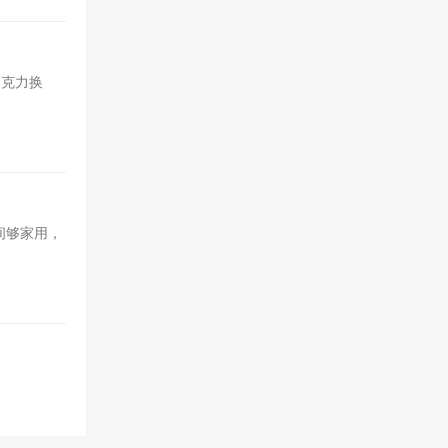
巧克力换
间够家用，