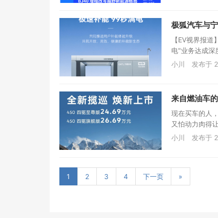
极狐汽车与宁
【EV视界报道
电"业务达成深
小川
发布于 2
来自燃油车的
现在买车的人
又怕动力肉得让
小川
发布于 2
1
2
3
4
下一页
»