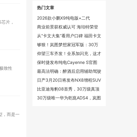
热门文章
2026款小鹏X9纯电版+二代
5芯片，
VLA，小鹏真正的“大杀器”
商业前景获权威认可 海珀特荣登
2025创新未来独角兽榜单
从“卡文大集”看用户口碑 福田卡文
汽车新春跑出真实力
够狠！岚图梦想家冠军版：30万
级的价格，百万级的智能和安全
仰望三车齐发！全系加闪充，这才
是高端电动
保时捷发布纯电Cayenne S官图
要极致性
起售价约88.4万元
最高法明确：醉酒后启用辅助驾驶
仍构成危险驾驶罪
日产3月20日将发布NX8增程SUV
定位20万级中大型市场
比亚迪海豹08首秀，30万级真顶
流？
30万级唯一华为乾崑ADS4，岚图
梦想家冠军版限量上市，售30.99
万
型，而是一