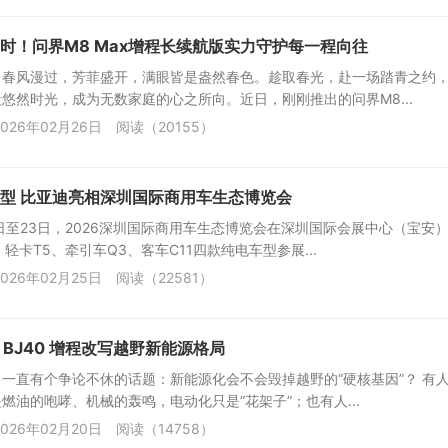
时！问界M8 Max增程长续航版实力守护每一程向往
，春风漫过，芳菲盛开，满眼皆是盎然春色。趁取春光，赴一场踏青之约
悠然时光，成为无数家庭的心之所向。近日，刚刚推出的问界M8...
026年02月26日
阅读（20155）
型 比亚迪亮相深圳国际商用车生态博览会
20日至23日，2026深圳国际商用车生态博览会在深圳国际会展中心（宝安
轻卡T5、牵引车Q3、客车C11四款纯电车型参展...
026年02月25日
阅读（22581）
万！BJ40 增程改写越野新能源格局
一直有个争论不休的话题：新能源化会不会毁掉越野的“硬核基因”？ 有
燃油的咆哮、机械的轰鸣，电动化只是“花架子”；也有人...
026年02月20日
阅读（14758）