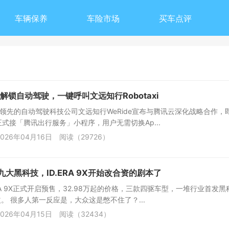
车辆保养
车险市场
买车点评
解锁自动驾驶，一键呼叫文远知行Robotaxi
球领先的自动驾驶科技公司文远知行WeRide宣布与腾讯云深化战略合作，
xi正式接「腾讯出行服务」小程序，用户无需切换Ap...
026年04月16日
阅读（29726）
+九大黑科技，ID.ERA 9X开始改合资的剧本了
ERA 9X正式开启预售，32.98万起的价格，三款四驱车型，一堆行业首发
。 很多人第一反应是，大众这是憋不住了？...
026年04月15日
阅读（32434）